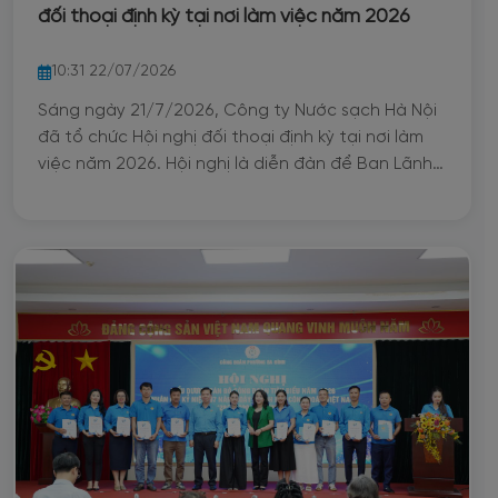
đối thoại định kỳ tại nơi làm việc năm 2026
10:31 22/07/2026
Sáng ngày 21/7/2026, Công ty Nước sạch Hà Nội
đã tổ chức Hội nghị đối thoại định kỳ tại nơi làm
việc năm 2026. Hội nghị là diễn đàn để Ban Lãnh
đạo Công ty trực tiếp lắng nghe tâm tư, nguyện
vọng, kiến nghị của người lao động; đồng thời
thông tin về tình hình hoạt động sản xuất kinh
doanh, công tác quản trị, tài chính, lao động, tiền
lương và các nhiệm vụ trọng tâm trong 6 tháng
cuối năm.