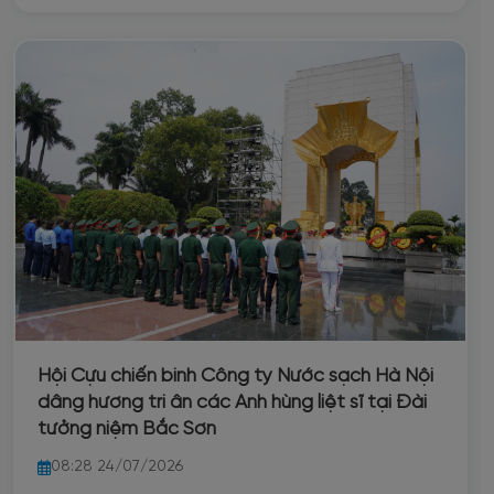
Công ty TNHH MTV Nước sạch Hà Nội nhiệm kỳ
2025-2030; Công văn số 1648/SNV-LĐTLDN ngày
19/3/2026 về việc hướng dẫn thực hiện quy
hoạch các chức danh người quản lý doanh
nghiệp, kiểm soát viên diện Ban thường vụ Đảng
ủy UBND Thành phố quản lý; Thực hiện Kế hoạch
số 27/KH-NSHN-TCĐT của Công ty Nước sạch Hà
Nội về việc rà soát, bổ sung quy hoạch cán bộ
lãnh đạo, quản lý nhiệm kỳ 2025–2030, Công ty
đã tổ chức Hội nghị triển khai thực hiện công tác
bổ sung quy hoạch nhằm xây dựng đội ngũ cán
bộ có phẩm chất chính trị, năng lực chuyên môn,
uy tín và tầm nhìn, đáp ứng yêu cầu phát triển
của Công ty trong giai đoạn mới.
Hội Cựu chiến binh Công ty Nước sạch Hà Nội
dâng hương tri ân các Anh hùng liệt sĩ tại Đài
tưởng niệm Bắc Sơn
08:28 24/07/2026