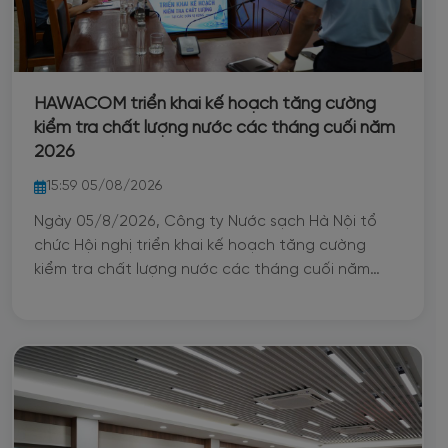
HAWACOM triển khai kế hoạch tăng cường
kiểm tra chất lượng nước các tháng cuối năm
2026
15:59 05/08/2026
Ngày 05/8/2026, Công ty Nước sạch Hà Nội tổ
chức Hội nghị triển khai kế hoạch tăng cường
kiểm tra chất lượng nước các tháng cuối năm
2026 tại các đơn vị Kinh doanh nước sạch. Hội
nghị nhằm thống nhất mục tiêu, phương thức
triển khai và cơ chế phối hợp trong công tác kiểm
tra chất lượng nước, góp phần nâng cao hiệu
quả quản lý và chủ động kiểm soát chất lượng
nước trên toàn hệ thống.