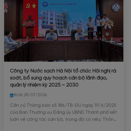
Công ty Nước sạch Hà Nội tổ chức Hội nghị rà
soát, bổ sung quy hoạch cán bộ lãnh đạo,
quản lý nhiệm kỳ 2025 – 2030
16:06 28/07/2026
Căn cứ Thông báo số 186/TB-ĐU ngày 19/6/2025
của Ban Thường vụ Đảng ủy UBND Thành phố kết
luận về công tác cán bộ, trong đó có nêu: Thống
nhất phê duyệt người quản lý doanh nghiệp tại