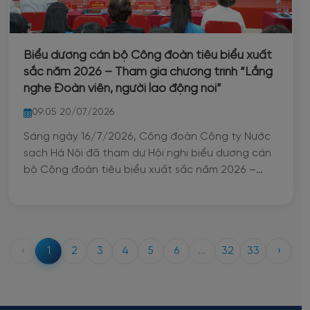
Biểu dương cán bộ Công đoàn tiêu biểu xuất
sắc năm 2026 – Tham gia chương trình “Lắng
nghe Đoàn viên, người lao động nói”
09:05 20/07/2026
Sáng ngày 16/7/2026, Công đoàn Công ty Nước
sạch Hà Nội đã tham dự Hội nghị biểu dương cán
bộ Công đoàn tiêu biểu xuất sắc năm 2026 –
Chương trình “Lắng nghe Đoàn viên, người lao
động nói” - Ra mắt mô hình “Văn phòng điện tử”
và “App Công đoàn số” nhân dịp kỷ niệm 97 năm
ngày thành lập Công đoàn Việt Nam (28/7/1929 –
‹
1
2
3
4
5
6
...
32
33
›
28/7/2026) do Công đoàn phường Ba Đình tổ
chức