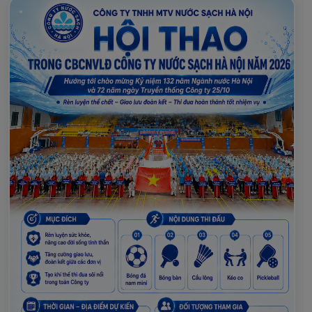
2026. Hội nghị tập trung làm rõ vai trò lãnh đạo
của tổ chức Đảng trong bảo đảm cấp nước an
toàn, phát triển nguồn và mạng lưới cấp nước,
đẩy mạnh chuyển đổi số và nâng cao chất lượng
phục vụ nhân dân Thủ đô.