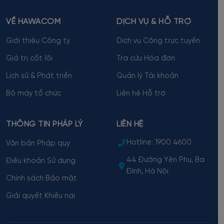
VỀ HAWACOM
DỊCH VỤ & HỖ TRỢ
Giới thiệu Công ty
Dịch vụ Công trực tuyến
Giá trị cốt lõi
Tra cứu Hóa đơn
Lịch sử & Phát triển
Quản lý Tài khoản
Bộ máy tổ chức
Liên hệ Hỗ trợ
THÔNG TIN PHÁP LÝ
LIÊN HỆ
Hotline:
1900 4600
Văn bản Pháp quy
44 Đường Yên Phụ, Ba
Điều khoản Sử dụng
Đình, Hà Nội
Chính sách Bảo mật
Giải quyết Khiếu nại