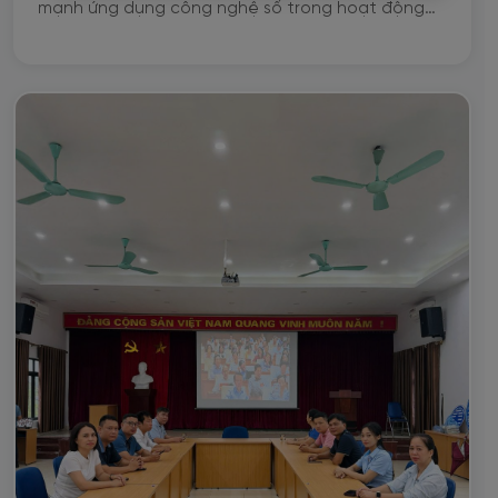
mạnh ứng dụng công nghệ số trong hoạt động
sản xuất kinh doanh, chiều ngày 29/7/2026,
Công ty Nước sạch Hà Nội đã họp triển khai xây
dựng kế hoạch tổ chức Hội thi tuyên truyền nâng
cao chất lượng dịch vụ, chăm sóc khách hàng
năm 2026 với chủ đề “Phục vụ tận tâm – Nâng
tầm dịch vụ”.