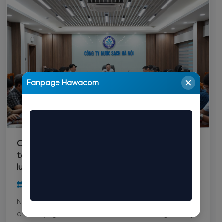
nâng cao sức khỏe, đời sống tinh thần và tăng
cường sự đoàn kết trong toàn thể các phòng
ban, đơn vị trong toàn Công ty
Fanpage Hawacom
Công ty Nước sạch Hà Nội triển khai kế hoạch
tổ chức Hội thi tuyên truyền nâng cao chất
lượng dịch vụ, chăm sóc khách hàng năm 2026
16:48 29/07/2026
Nhằm tiếp tục đổi mới tư duy phục vụ, nâng cao
chất lượng dịch vụ, chăm sóc khách hàng và đẩy