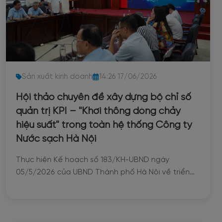
Đóng góp ý kiến
Thay đồng hồ đo nước
Kiểm tra, kiểm định đồng hồ đo nước
Tạm ngưng/Mở lại nguồn cấp nước
Sản xuất kinh doanh
14:26 17/06/2026
Thay đổi thông tin/Ký lại hợp đồng
Hội thảo chuyên đề xây dựng bộ chỉ số
quản trị KPI – "Khơi thông dòng chảy
hiệu suất" trong toàn hệ thống Công ty
Nước sạch Hà Nội
Thực hiện Kế hoạch số 183/KH-UBND ngày
05/5/2026 của UBND Thành phố Hà Nội về triển
khai Chương trình hành động số 09-CTr/TU của
Ban Thường vụ Thành ủy thực hiện Nghị quyết số
79-NQ/TW ngày 06/01/2026 của Bộ Chính trị về
phát triển kinh tế nhà nước đến năm 2030, Thành