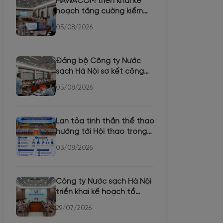
HAWACOM triển khai kế
hoạch tăng cường kiểm
tra chất lượng nước các
05/08/2026
th...
Đảng bộ Công ty Nước
sạch Hà Nội sơ kết công
tác 6 tháng đầu năm,
05/08/2026
triể...
Lan tỏa tinh thần thể thao
hướng tới Hội thao trong
CBCNVLĐ Công ty Nư...
03/08/2026
Công ty Nước sạch Hà Nội
triển khai kế hoạch tổ
chức Hội thi tuyên tru...
29/07/2026