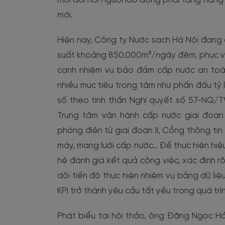
mới đòi hỏi người lao động phải tăng năng 
mới.
Hiện nay, Công ty Nước sạch Hà Nội đang 
suất khoảng 850.000m³/ngày đêm, phục vụ 
cạnh nhiệm vụ bảo đảm cấp nước an toàn,
nhiều mục tiêu trọng tâm như phấn đấu tỷ 
số theo tinh thần Nghị quyết số 57-NQ/TW
Trung tâm vận hành cấp nước giai đoạn 
phòng điện tử giai đoạn II, Cổng thông ti
máy, mạng lưới cấp nước… Để thực hiện hiệ
hệ đánh giá kết quả công việc, xác định r
dõi tiến độ thực hiện nhiệm vụ bằng dữ liệ
KPI trở thành yêu cầu tất yếu trong quá trì
Phát biểu tại hội thảo, ông Đặng Ngọc Hả