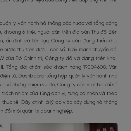
suất, cũng như hiệu quả công việc đáp ứng tình hình
quản lý, vận hành hệ thống cấp nước với tổng công
khoảng 6 triệu người dân trên địa bàn Thủ đô. Bên
 ổn định và liên tục, Công ty còn đang triển khai
lệ nước thu tiền dưới 1 con số. Đẩy mạnh chuyển đổi
 của Bộ Chính trị, Công ty đã và đang triển khai:
II, Tổng đài chăm sóc khách hàng 19004600, Văn
n điện tử, Dashboard tổng hợp quản lý vận hành nhà
u quả những nhiệm vụ đó, Công ty cần một bộ chỉ số
õ trách nhiệm của từng đơn vị, từng cá nhân và theo
u thực tế. Đây chính là lý do việc xây dựng hệ thống
nh đổi mới quản trị doanh nghiệp.
i,