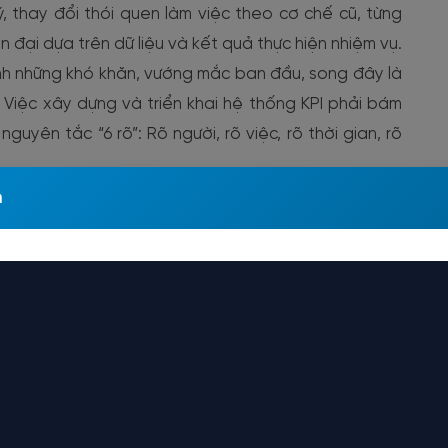
, thay đổi thói quen làm việc theo cơ chế cũ, từng
 đại dựa trên dữ liệu và kết quả thực hiện nhiệm vụ.
inh những khó khăn, vướng mắc ban đầu, song đây là
 Việc xây dựng và triển khai hệ thống KPI phải bám
uyên tắc “6 rõ”: Rõ người, rõ việc, rõ thời gian, rõ
m
9-CTr/TU ngày 17/3/2026 của Ban Thường vụ
i có trách nhiệm thực hiện bộ chuẩn mực về
 bạch, trách nhiệm, công bằng, hiệu quả. Do
 Nước sạch Hà Nội sẽ được lồng ghép và bám
26 của Bộ chính trị về phát triển kinh tế nhà
ăm 2030.