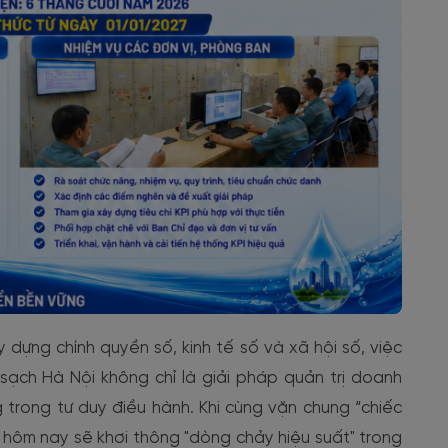
dựng chính quyền số, kinh tế số và xã hội số, việc
sạch Hà Nội không chỉ là giải pháp quản trị doanh
trong tư duy điều hành. Khi cùng vặn chung “chiếc
á hôm nay sẽ khơi thông "dòng chảy hiệu suất" trong