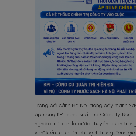
Trong bối cảnh Hà Nội đang đẩy mạnh xây 
áp dụng KPI năng suất tại Công ty Nước 
nghiệp mà còn là bước chuyển quan trọng 
van” kiến tạo, sự minh bạch trong đánh gi