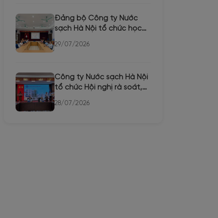
Đảng bộ Công ty Nước
sạch Hà Nội tổ chức học
trực tuyến Hội nghị toàn...
29/07/2026
Công ty Nước sạch Hà Nội
tổ chức Hội nghị rà soát,
bổ sung quy hoạch c...
28/07/2026