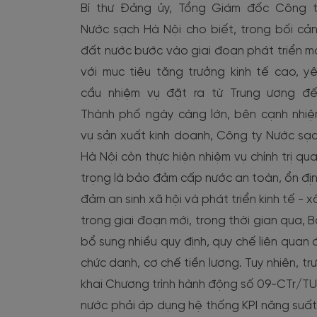
Bí thư Đảng ủy, Tổng Giám đốc Công 
Nước sạch Hà Nội cho biết, trong bối cả
đất nước bước vào giai đoạn phát triển m
với mục tiêu tăng trưởng kinh tế cao, y
cầu nhiệm vụ đặt ra từ Trung ương đ
Thành phố ngày càng lớn, bên cạnh nhi
vụ sản xuất kinh doanh, Công ty Nước sạ
Hà Nội còn thực hiện nhiệm vụ chính trị qu
trọng là bảo đảm cấp nước an toàn, ổn đị
đảm an sinh xã hội và phát triển kinh tế -
trong giai đoạn mới, trong thời gian qua, 
bổ sung nhiều quy định, quy chế liên quan 
chức danh, cơ chế tiền lương. Tuy nhiên, trư
khai Chương trình hành động số 09-CTr/T
nước phải áp dụng hệ thống KPI năng suất