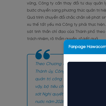
vững, Công ty cần thay đổi tư duy quản lý
bước chuyển sang phương thức quản trị hiện
Quá trình chuyển đổi chắc chắn sẽ phát s
xu thế tất yếu mà Công ty phải thực hiện.
sát tinh thần chỉ đạo của Thành phố theo ng
trách nhiệm, rõ thẩm quyền, rõ kết quả.
Fanpage Hawaco
Theo Chương trình hành động số 0
Thành ủy, Công ty Nước sạch Hà Nộ
quản trị công ty tập trung và minh
vậy, bộ tiêu chuẩn KPI của Công ty
sát Nghị quyết 79-NQ/TW ngày 6/1/20
nước năm 2026 và định hướng đến n