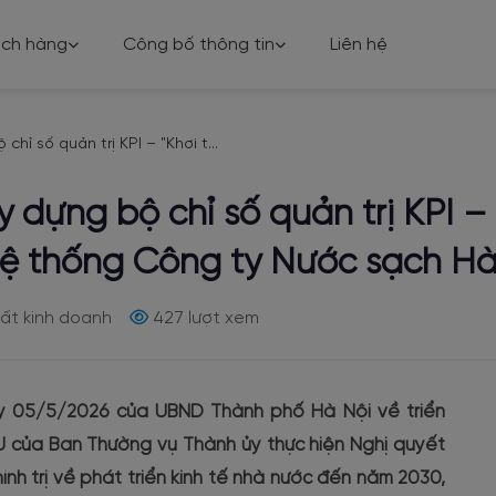
ách hàng
Công bố thông tin
Liên hệ
hỉ số quản trị KPI – "Khơi t...
 dựng bộ chỉ số quản trị KPI 
 hệ thống Công ty Nước sạch Hà
ất kinh doanh
427 lượt xem
y 05/5/2026 của UBND Thành phố Hà Nội về triển
U của Ban Thường vụ Thành ủy thực hiện Nghị quyết
 trị về phát triển kinh tế nhà nước đến năm 2030,