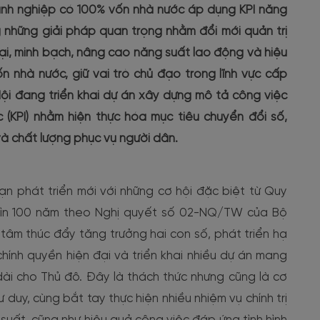
nh nghiệp có 100% vốn nhà nước áp dụng KPI năng
 những giải pháp quan trọng nhằm đổi mới quản trị
i, minh bạch, nâng cao năng suất lao động và hiệu
 nhà nước, giữ vai trò chủ đạo trong lĩnh vực cấp
ội đang triển khai dự án xây dựng mô tả công việc
 (KPI) nhằm hiện thực hóa mục tiêu chuyển đổi số,
à chất lượng phục vụ người dân.
n phát triển mới với những cơ hội đặc biệt từ Quy
hìn 100 năm theo Nghị quyết số 02-NQ/TW của Bộ
 tâm thúc đẩy tăng trưởng hai con số, phát triển hạ
chính quyền hiện đại và triển khai nhiều dự án mang
 dài cho Thủ đô. Đây là thách thức nhưng cũng là cơ
duy, cùng bắt tay thực hiện nhiều nhiệm vụ chính trị