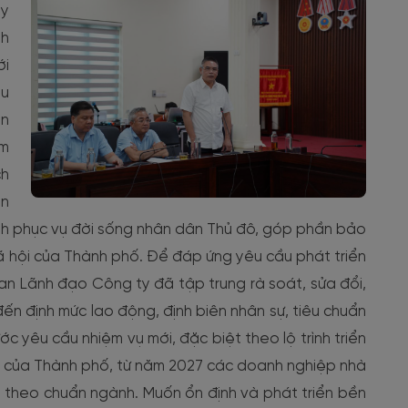
ty
nh
ới
êu
ến
ệm
ch
an
nh phục vụ đời sống nhân dân Thủ đô, góp phần bảo
 xã hội của Thành phố. Để đáp ứng yêu cầu phát triển
Ban Lãnh đạo Công ty đã tập trung rà soát, sửa đổi,
đến định mức lao động, định biên nhân sự, tiêu chuẩn
ớc yêu cầu nhiệm vụ mới, đặc biệt theo lộ trình triển
U của Thành phố, từ năm 2027 các doanh nghiệp nhà
 theo chuẩn ngành. Muốn ổn định và phát triển bền