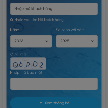
Đóng góp ý kiến
Thay đồng hồ đo nước
Kiểm tra, kiểm định đồng hồ đo nước
Nhấn vào tìm Mã khách hàng
Tạm ngưng/Mở lại nguồn cấp nước
Năm:
So sánh với năm:
Thay đổi thông tin/Ký lại hợp đồng
Đổi mã
Nhập mã bảo mật:
Xem thống kê