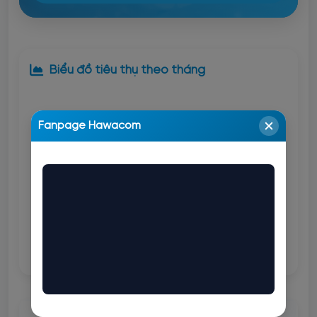
Biểu đồ tiêu thụ theo tháng
Fanpage Hawacom