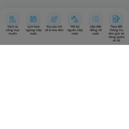
Dịch vụ
Lịch tạm
Tra cứu chỉ
Mở lại
Lắp đặt
Thay đổi
công trực
ngừng cấp
số & hóa đơn
nguồn cấp
đồng hồ
thông tin,
tuyến
nước
nước
nước
đơn giá và
tăng/giảm
số hộ
VỀ HAWACOM
DỊCH VỤ & HỖ TRỢ
Giới thiệu Công ty
Dịch vụ Công trực tuyến
Giá trị cốt lõi
Tra cứu Hóa đơn
Lịch sử & Phát triển
Quản lý Tài khoản
Bộ máy tổ chức
Liên hệ Hỗ trợ
THÔNG TIN PHÁP LÝ
LIÊN HỆ