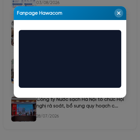
03/08/2026
Fanpage Hawacom
Công ty Nước sạch Hà Nội triển khai kế
hoạch tổ chức Hội thi tuyên tru...
29/07/2026
Đảng bộ Công ty Nước sạch Hà Nội tổ
chức học trực tuyến Hội nghị toàn...
29/07/2026
Công ty Nước sạch Hà Nội tổ chức Hội
nghị rà soát, bổ sung quy hoạch c...
28/07/2026