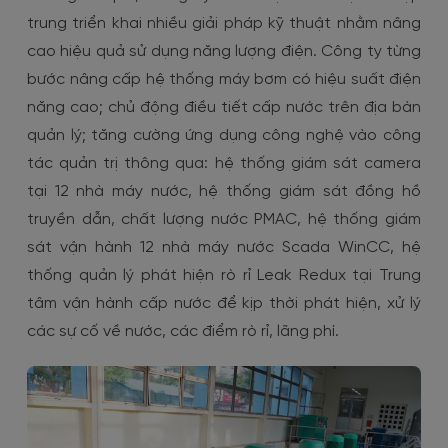
trung triển khai nhiều giải pháp kỹ thuật nhằm nâng
cao hiệu quả sử dụng năng lượng điện. Công ty từng
bước nâng cấp hệ thống máy bơm có hiệu suất điện
năng cao; chủ động điều tiết cấp nước trên địa bàn
quản lý; tăng cường ứng dụng công nghệ vào công
tác quản trị thông qua: hệ thống giám sát camera
tại 12 nhà máy nước, hệ thống giám sát đồng hồ
truyền dẫn, chất lượng nước PMAC, hệ thống giám
sát vận hành 12 nhà máy nước Scada WinCC, hệ
thống quản lý phát hiện rò rỉ Leak Redux tại Trung
tâm vận hành cấp nước để kịp thời phát hiện, xử lý
các sự cố về nước, các điểm rò rỉ, lãng phí.