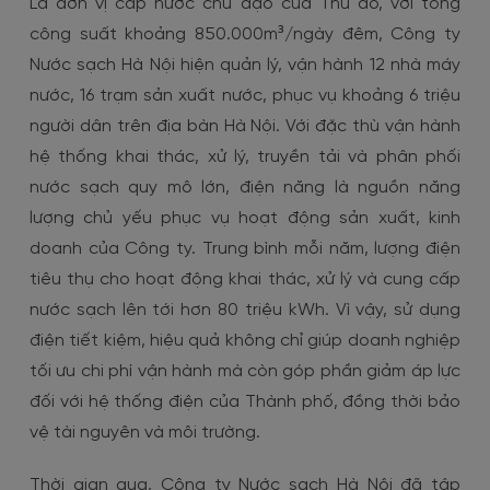
Là đơn vị cấp nước chủ đạo của Thủ đô, với tổng
công suất khoảng 850.000m³/ngày đêm, Công ty
Nước sạch Hà Nội hiện quản lý, vận hành 12 nhà máy
nước, 16 trạm sản xuất nước, phục vụ khoảng 6 triệu
người dân trên địa bàn Hà Nội. Với đặc thù vận hành
hệ thống khai thác, xử lý, truyền tải và phân phối
nước sạch quy mô lớn, điện năng là nguồn năng
lượng chủ yếu phục vụ hoạt động sản xuất, kinh
doanh của Công ty. Trung bình mỗi năm, lượng điện
tiêu thụ cho hoạt động khai thác, xử lý và cung cấp
nước sạch lên tới hơn 80 triệu kWh. Vì vậy, sử dụng
điện tiết kiệm, hiệu quả không chỉ giúp doanh nghiệp
tối ưu chi phí vận hành mà còn góp phần giảm áp lực
đối với hệ thống điện của Thành phố, đồng thời bảo
vệ tài nguyên và môi trường.
Thời gian qua, Công ty Nước sạch Hà Nội đã tập