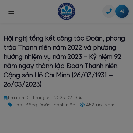
Trang chủ
/
Tin tức
/
Hội nghị tổng kết công tác Đoàn, phong trào Thanh niên năm
2...
Giới thiệu
Hội nghị tổng kết công tác Đoàn, phong
Giới thiệu chung
Tin tức
trào Thanh niên năm 2022 và phương
Tầm nhìn & Sứ mệnh
hướng nhiệm vụ năm 2023 - Kỷ niệm 92
Dịch vụ khách hàng
năm ngày thành lập Đoàn Thanh niên
Lịch sử hình thành
Lịch tạm ngừng cấp nước
Công bố thông tin
Cộng sản Hồ Chí Minh (26/03/1931 –
Bộ máy tổ chức
26/03/2023)
Dịch vụ công trực tuyến
Thông tin Doanh nghiệp
Liên hệ
thứ năm 01 tháng 6 - 2023 02:13:45
Tra cứu chỉ số & hóa đơn
Thỏa thuận đấu nối nguồn cấp nước
Chất lượng nước
Hoạt động Đoàn thanh niên
452 lượt xem
Hình thức thanh toán
Lắp đặt đồng hồ nước
Thông tin giá nước
Di dời, thay đổi đường ống cấp nước