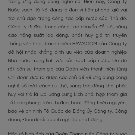
trong ứng dụng công nghệ số. Hiện nay, Công ty
Nước sạch Hà Nội đang là đơn vị tiên phong, giữ vai
trò chủ đạo trong công tác cấp nước của Thủ đô.
Công ty đi đầu trong công tác chuyển đổi số, nâng
cao năng suất lao động, phát huy giá trị truyền
thống văn hóa, trách nhiệm HAWACOM của Công ty
để hội nhập khẳng định ưu việt của doanh nghiệp
Nhà nước trong lĩnh vực sản xuất cấp nước. Do đó
rất cần sự tham gia của Đoàn viên thanh niên từng
Chi đoàn đưa ra được các chủ đề về ứng dụng công
nghệ số một cách cụ thể, sáng tạo đồng thời phát
huy vai trò là lực lượng xung kích phối hợp tham gia
tốt các phong trào thi đua, hoạt động thiện nguyện,
bảo vệ an ninh Tổ Quốc do Đảng Ủy Công ty, Công
đoàn, Đoàn khối doanh nghiệp phát động.
Một số hình ảnh của Đoàn Thanh niên Công ty Nước