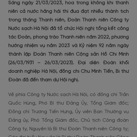
Sáng ngày 21/03/2023, hòa trong không khí thanh
Đóng góp ý kiến
Thay đồng hồ đo nước
niên cả nước hăng hái thi đua đạt nhiều thành tích
trong tháng Thanh niên, Đoàn Thanh niên Công ty
Kiểm tra, kiểm định đồng hồ đo nước
Nước sạch Hà Nội đã tổ chức Hội nghị tổng kết công
Tạm ngưng/Mở lại nguồn cấp nước
tác Đoàn, phong trào Thanh niên năm 2022, phương
hướng nhiệm vụ năm 2023 và Kỷ niệm 92 năm ngày
Thay đổi thông tin/Ký lại hợp đồng
thành lập Đoàn Thanh niên Cộng sản Hồ Chí Minh
(26/03/1931 – 26/03/2023). Đại diện Đoàn khối
doanh nghiệp Hà Nội, đồng chí Chu Minh Tiến, Bí thư
Đoàn đã đến tham dự Hội nghị.
Về phía Công ty Nước sạch Hà Nội, có đồng chí Trần
Quốc Hùng, Phó Bí thư Đảng Ủy, Tổng Giám đốc;
Đồng chí Trương Tiến Hưng, Ủy viên Ban Thường vụ
Đảng ủy, Phó Tổng Giám đốc, Chủ tịch Công đoàn
Công ty, Nguyên là Bí thư Đoàn Thanh niên Công ty;