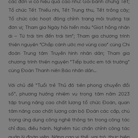
các đơn vị có hiệu quả cao như: Gói bánh chưng Tết;
Tổ chức Tết Thiếu nhi, Tết Trung thu, Tết trồng cây;
Tổ chức các hoạt động chỉnh trang môi trường tại
đơn vị; Tham gia Ngày hội hiến máu “Giọt hồng nhân
ái – Từ trái tim đến trái tim”; Tham gia chương trình
thiện nguyện “Chắp cánh ước mơ vùng cao” cùng Chi
đoàn Trung tâm Truyền hình nhân dân; Tham gia
chương trình thiện nguyện “Tiếp bước em tới trường”
cùng Đoàn Thanh niên Báo nhân dân…
Với chủ đề “Tuổi trẻ Thủ đô tiên phong chuyển đổi
số”, phương hướng nhiệm vụ trọng tâm năm 2023
tập trung nâng cao chất lượng tổ chức Đoàn, quan
tâm nâng cao chất lượng cán bộ Đoàn các cấp, chú
trọng ứng dụng công nghệ thông tin trong công tác
chỉ đạo, điều hành. Nghiêm túc chấn chỉnh công tác
quản lý đoàn viên. Nâng cao vị thế, vai trò, thực hiện