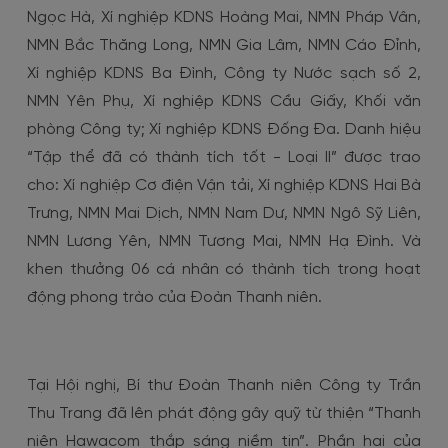
Ngọc Hà, Xí nghiệp KDNS Hoàng Mai, NMN Pháp Vân,
NMN Bắc Thăng Long, NMN Gia Lâm, NMN Cáo Đỉnh,
Xí nghiệp KDNS Ba Đình, Công ty Nước sạch số 2,
NMN Yên Phụ, Xí nghiệp KDNS Cầu Giấy, Khối văn
phòng Công ty; Xí nghiệp KDNS Đống Đa. Danh hiệu
“Tập thể đã có thành tích tốt - Loại II” được trao
cho: Xí nghiệp Cơ điện Vận tải, Xí nghiệp KDNS Hai Bà
Trưng, NMN Mai Dịch, NMN Nam Dư, NMN Ngô Sỹ Liên,
NMN Lương Yên, NMN Tương Mai, NMN Hạ Đình. Và
khen thưởng 06 cá nhân có thành tích trong hoạt
động phong trào của Đoàn Thanh niên.
Tại Hội nghị, Bí thư Đoàn Thanh niên Công ty Trần
Thu Trang đã lên phát động gây quỹ từ thiện “Thanh
niên Hawacom thắp sáng niềm tin”. Phần hai của