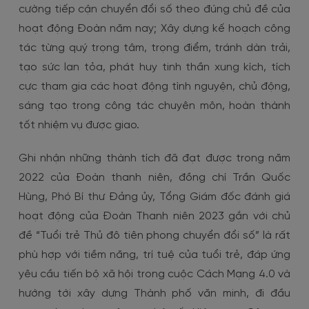
cường tiếp cận chuyển đổi số theo đúng chủ đề của
hoạt động Đoàn năm nay; Xây dựng kế hoạch công
tác từng quý trọng tâm, trọng điểm, tránh dàn trải,
tạo sức lan tỏa, phát huy tinh thần xung kích, tích
cực tham gia các hoạt động tình nguyện, chủ động,
sáng tạo trong công tác chuyên môn, hoàn thành
tốt nhiệm vụ được giao.
Ghi nhận những thành tích đã đạt được trong năm
2022 của Đoàn thanh niên, đồng chí Trần Quốc
Hùng, Phó Bí thư Đảng ủy, Tổng Giám đốc đánh giá
hoạt động của Đoàn Thanh niên 2023 gắn với chủ
đề “Tuổi trẻ Thủ đô tiên phong chuyển đổi số” là rất
phù hợp với tiềm năng, trí tuệ của tuổi trẻ, đáp ứng
yêu cầu tiến bộ xã hội trong cuộc Cách Mạng 4.0 và
hướng tới xây dựng Thành phố văn minh, đi đầu