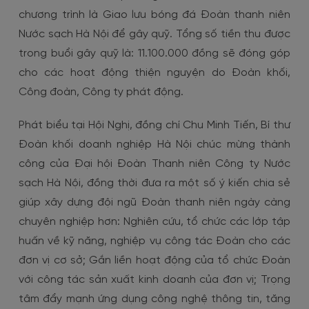
chương trình là Giao lưu bóng đá Đoàn thanh niên
Nước sạch Hà Nội để gây quỹ. Tổng số tiền thu được
trong buổi gây quỹ là: 11.100.000 đồng sẽ đóng góp
cho các hoạt động thiện nguyện do Đoàn khối,
Công đoàn, Công ty phát động.
Phát biểu tại Hội Nghị, đồng chí Chu Minh Tiến, Bí thư
Đoàn khối doanh nghiệp Hà Nội chúc mừng thành
công của Đại hội Đoàn Thanh niên Công ty Nước
sạch Hà Nội, đồng thời đưa ra một số ý kiến chia sẻ
giúp xây dựng đội ngũ Đoàn thanh niên ngày càng
chuyên nghiệp hơn: Nghiên cứu, tổ chức các lớp tập
huấn về kỹ năng, nghiệp vụ công tác Đoàn cho các
đơn vị cơ sở; Gắn liền hoạt động của tổ chức Đoàn
với công tác sản xuất kinh doanh của đơn vị; Trọng
tâm đẩy mạnh ứng dụng công nghệ thông tin, tăng