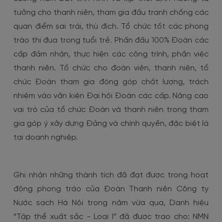
tưởng cho thanh niên, tham gia đấu tranh chống các
quan điểm sai trái, thù địch. Tổ chức tốt các phong
trào thi đua trong tuổi trẻ. Phấn đấu 100% Đoàn các
cấp đảm nhận, thực hiện các công trình, phần việc
thanh niên. Tổ chức cho đoàn viên, thanh niên, tổ
chức Đoàn tham gia đóng góp chất lượng, trách
nhiệm vào văn kiện Đại hội Đoàn các cấp. Nâng cao
vai trò của tổ chức Đoàn và thanh niên trong tham
gia góp ý xây dựng Đảng và chính quyền, đặc biệt là
tại doanh nghiệp.
Ghi nhận những thành tích đã đạt được trong hoạt
động phong trào của Đoàn Thanh niên Công ty
Nước sạch Hà Nội trong năm vừa qua, Danh hiệu
“Tập thể xuất sắc - Loại I” đã được trao cho: NMN