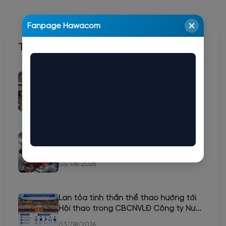
Fanpage Hawacom
Tin tức mới nhất
HAWACOM triển khai kế hoạch tăng
cường kiểm tra chất lượng nước các
th...
05/08/2026
Đảng bộ Công ty Nước sạch Hà Nội sơ
kết công tác 6 tháng đầu năm, triể...
05/08/2026
Lan tỏa tinh thần thể thao hướng tới
Hội thao trong CBCNVLĐ Công ty Nư...
03/08/2026