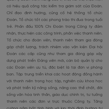
có hiệu quả công tác kiểm tra giám sát của Đoàn.
Chỉ đạo định hướng, củng cố hệ thống tổ chức
Đoàn. Tổ chức tốt các phong trào thi đua trong tuổi
trẻ. Phấn đấu 100% Chi Đoàn trong Công ty đảm
nhận, thực hiện các công trình, phần việc thanh niên.
Tổ chức cho đoàn viên, thanh niên tham gia đóng
góp chất lượng, trách nhiệm vào văn kiện Đại hội
Đoàn các cấp cũng như tham gia đóng góp xây
dựng phát triển Đảng viên mới, cán bộ quản lý cho
các Đoàn viên ưu tú, đặc biệt là tại đơn vị phòng
ban. Tập trung triển khai các hoạt động đồng hành
với thanh niên trong học tập, nghiên cứu khoa học
và phát triển kỹ năng sống, nâng cao thể chất, đời
sống văn hóa tinh thần, giáo dục chính trị, tư tưởng
thanh niên các đơn vị trực thuộc Công ty. Tăng
cường nắm bắt tình hình và kịp thời định hướng tư