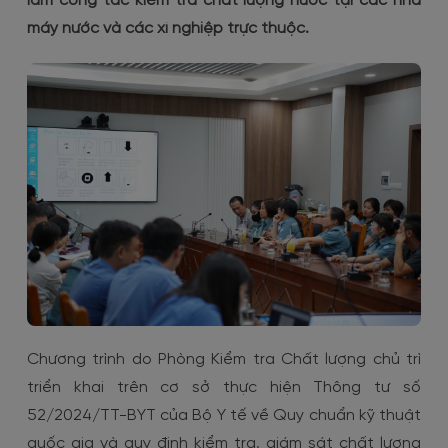
làm công tác kiểm tra chất lượng nước tại các nhà
Đóng góp ý kiến
Thay đồng hồ đo nước
máy nước và các xí nghiệp trực thuộc.
Kiểm tra, kiểm định đồng hồ đo nước
Tạm ngưng/Mở lại nguồn cấp nước
Thay đổi thông tin/Ký lại hợp đồng
Chương trình do Phòng Kiểm tra Chất lượng chủ trì
triển khai trên cơ sở thực hiện Thông tư số
52/2024/TT-BYT của Bộ Y tế về Quy chuẩn kỹ thuật
quốc gia và quy định kiểm tra, giám sát chất lượng