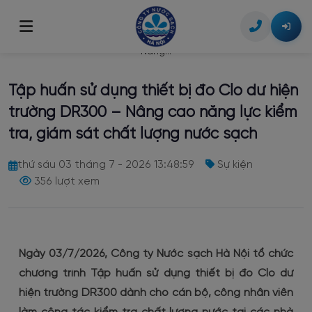
Trang chủ
/
Tin tức
/
Tập huấn sử dụng thiết bị đo Clo dư hiện trường DR300 –
Nâng...
Giới thiệu
Tập huấn sử dụng thiết bị đo Clo dư hiện
Giới thiệu chung
Tin tức
trường DR300 – Nâng cao năng lực kiểm
Tầm nhìn & Sứ mệnh
tra, giám sát chất lượng nước sạch
Dịch vụ khách hàng
Lịch sử hình thành
thứ sáu 03 tháng 7 - 2026 13:48:59
Sự kiện
Lịch tạm ngừng cấp nước
Công bố thông tin
356 lượt xem
Bộ máy tổ chức
Dịch vụ công trực tuyến
Thông tin Doanh nghiệp
Liên hệ
Tra cứu chỉ số & hóa đơn
Thỏa thuận đấu nối nguồn cấp nước
Chất lượng nước
Ngày 03/7/2026, Công ty Nước sạch Hà Nội tổ chức
Hình thức thanh toán
Lắp đặt đồng hồ nước
chương trình Tập huấn sử dụng thiết bị đo Clo dư
hiện trường DR300 dành cho cán bộ, công nhân viên
Thông tin giá nước
Di dời, thay đổi đường ống cấp nước