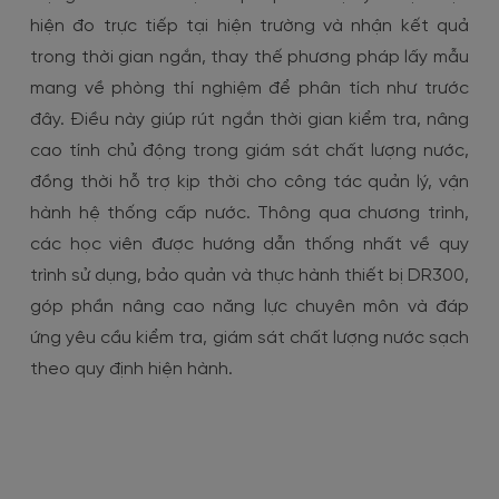
hiện đo trực tiếp tại hiện trường và nhận kết quả
trong thời gian ngắn, thay thế phương pháp lấy mẫu
mang về phòng thí nghiệm để phân tích như trước
đây. Điều này giúp rút ngắn thời gian kiểm tra, nâng
cao tính chủ động trong giám sát chất lượng nước,
đồng thời hỗ trợ kịp thời cho công tác quản lý, vận
hành hệ thống cấp nước. Thông qua chương trình,
các học viên được hướng dẫn thống nhất về quy
trình sử dụng, bảo quản và thực hành thiết bị DR300,
góp phần nâng cao năng lực chuyên môn và đáp
ứng yêu cầu kiểm tra, giám sát chất lượng nước sạch
theo quy định hiện hành.