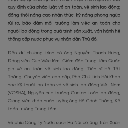
Đóng góp ý kiến
Thay đồng hồ đo nước
quy định của pháp luật về an toàn, vệ sinh lao động;
đồng thời nâng cao nhận thức, kỹ năng phòng ngừa
Kiểm tra, kiểm định đồng hồ đo nước
rủi ro, bảo đảm môi trường làm việc an toàn cho
người lao động trong quá trình sản xuất, vận hành hệ
Tạm ngưng/Mở lại nguồn cấp nước
thống cấp nước phục vụ nhân dân Thủ đô.
Thay đổi thông tin/Ký lại hợp đồng
Đến dự chương trình có ông Nguyễn Thanh Hưng,
Đảng viên Cục Việc làm, Giám đốc Trung tâm Quốc
gia về an toàn vệ sinh lao động; Tiến sĩ Hồ Tất
Thắng, Chuyên viên cao cấp, Phó Chủ tịch Hội Khoa
học Kỹ thuật an toàn và vệ sinh lao động Việt Nam
(VOSHA), Nguyên cục trưởng Cục an toàn lao động,
Giảng viên khóa huấn luyện; ông Hồ Cảnh Thắng, Kế
toán trưởng Trung tâm
Về phía Công ty Nước sạch Hà Nội có ông Trần Xuân