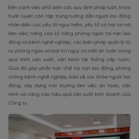
Bên cạnh việc phổ biến các quy định pháp luật, khóa
huấn luyện còn tập trung hướng dẫn người lao động
nhận diện các yếu tố nguy hiểm, yếu tố có hại tại nơi
làm việc; nâng cao kỹ năng phòng ngừa tai nạn lao
động và bệnh nghề nghiệp; các biện pháp quản lý rủi
ro, phòng ngừa và loại trừ nguy cơ mất an toàn trong
quá trình sản xuất, vận hành hệ thống cấp nước.
Qua đó góp phần hạn chế tai nạn lao động, phòng
chống bệnh nghề nghiệp, bảo vệ sức khỏe người lao
động, xây dựng môi trường làm việc an toàn, văn
minh và nâng cao hiệu quả sản xuất kinh doanh của
Công ty.