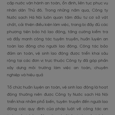
cấp nước vận hành an toàn, ổn định, liên tục phục vụ
nhân dân Thủ đô. Trong những năm qua, Công ty
Nước sạch Hà Nội luôn quan tâm đầu tư cơ sở vật
chất, cải thiện điều kiện làm việc, trang bị đầy đủ các
phương tiện bảo hộ lao động, tăng cường kiểm tra
và đẩy mạnh công tác tuyên truyền, huấn luyện an
toàn lao động cho người lao động. Công tác bảo
đảm an toàn, vệ sinh lao động được triển khai sâu
rộng tại các đơn vị trực thuộc Công ty đã góp phần
xây dựng môi trường làm việc an toàn, chuyên
nghiệp và hiệu quả
Tổ chức huấn luyện an toàn, vệ sinh lao động là hoạt
động thường niên được Công ty Nước sạch Hà Nội
triển khai nhằm phổ biến, tuyên truyền đến người lao
động các quy định của pháp luật về công tác an