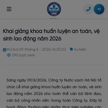
Trang chủ
/
Tin tức
/
Khai giảng khóa huấn luyện an toàn, vệ sinh lao động năm
202...
Giới thiệu
Khai giảng khóa huấn luyện an toàn, vệ
Giới thiệu chung
Tin tức
sinh lao động năm 2026
Tầm nhìn & Sứ mệnh
Dịch vụ khách hàng
thứ ba 09 tháng 6 - 2026 14:25:03
Sự kiện
Lịch sử hình thành
390 lượt xem
Lịch tạm ngừng cấp nước
Công bố thông tin
Bộ máy tổ chức
Dịch vụ công trực tuyến
Thông tin Doanh nghiệp
Liên hệ
Tra cứu chỉ số & hóa đơn
Thỏa thuận đấu nối nguồn cấp nước
Sáng ngày 09/6/2026, Công ty Nước sạch Hà Nội tổ
Chất lượng nước
chức Lễ khai giảng khóa huấn luyện an toàn, vệ sinh
Hình thức thanh toán
Lắp đặt đồng hồ nước
lao động năm 2026 cho toàn thể cán bộ lãnh đạo,
cán bộ công nhân viên trong toàn Công ty. Đây là
Thông tin giá nước
Di dời, thay đổi đường ống cấp nước
hoạt động thường niên nhằm thực hiện nghiêm các