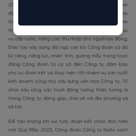
2023 – 2028 và xây dựng các chương trình hành
động trọng tâm toàn khóa; Phát động phong trào
thi đua khơi dậy sáng kiến, sáng tạo, nâng cao tinh
thần trách nhiệm trong sản xuất kinh doanh và phục
vụ cấp nước, nâng cao thu nhập cho người lao động;
Đào tạo xây dựng đội ngũ cán bộ Công đoàn có đủ
kỹ năng, năng lực, nhiệt tình, gương mẫu trong hoạt
động Công đoàn từ cơ sở đến Công ty, đảm bảo
cho sự đoàn kết và thực hiện tốt nhiệm vụ sản xuất
kinh doanh cũng như xây dựng văn hóa Công ty; Tổ
chức sâu rộng các hoạt động tương thân tương ái
trong Công ty, đóng góp, chia sẻ với địa phương và
xã hội.
Để tạo không khí vui tươi, đoàn kết chào đón năm
mới Quý Mão 2023, Công đoàn Công ty Nước sạch