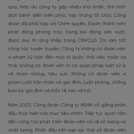
qua, mặc dù công ty gặp nhiều khó khăn, tình hình
dịch bệnh diễn biến phức tạp nhưng tổ chức Công
đoàn đã phối hợp với Chính quyền, Đoàn thanh niên
phát động phong trào trong lao động sản xuất,
được duy trì rộng khắp trong CNVCLĐ. Do làm tốt
công tác tuyên truyền, Công ty không có đoàn viên
vi phạm kỷ luật đến mức bị buộc thôi việc hoặc sa
thải; không có đoàn viên bị cơ quan pháp luật xử lý
về tham nhũng, tiêu cực. Không có đoàn viên vi
phạm Luật hôn nhân và gia đình, Luật phòng, chống
bạo lực gia đình và mắc tệ nạn xã hội.
Năm 2023, Công đoàn Công ty NSHN cố gắng phấn
đấu thực hiện các mục tiêu chính: Tiếp tục quan tâm
đến công tác phát triển đoàn viên cả về số lượng và
chất lượng. Phấn đấu kết nạp kịp thời số đoàn viên