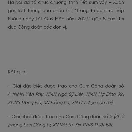
Hà Nội đã tổ chức chương trình Tết sum vầy – Xuân
gắn kết thông qua phần thi: “Trang trí bàn trà tiếp
khách ngày tết Quý Mão năm 2023” giữa 5 cụm thi
đua Công đoàn các đơn vị.
Kết quả:
- Giải đặc biệt được trao cho Cụm Công đoàn số
4
(NMN Yên Phụ, NMN Ngô Sỹ Liên, NMN Hạ Đình, XN
KDNS Đống Đa, XN Đồng hồ, XN Cơ điện vận tải)
;
- Giải nhất được trao cho Cụm Công đoàn số 5
(Khối
phòng ban Công ty, XN Vật tư, XN TVKS Thiết kế);