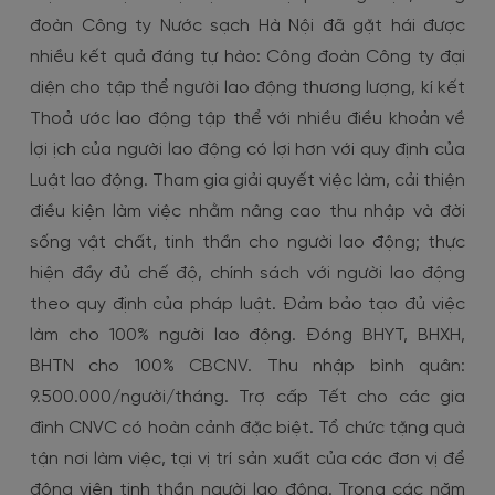
đoàn Công ty Nước sạch Hà Nội đã gặt hái được
nhiều kết quả đáng tự hào: Công đoàn Công ty đại
diện cho tập thể người lao động thương lượng, kí kết
Thoả ước lao động tập thể với nhiều điều khoản về
lợi ịch của người lao động có lợi hơn với quy định của
Luật lao động. Tham gia giải quyết việc làm, cải thiện
điều kiện làm việc nhằm nâng cao thu nhập và đời
sống vật chất, tinh thần cho người lao động; thực
hiện đầy đủ chế độ, chính sách với người lao động
theo quy định của pháp luật. Đảm bảo tạo đủ việc
làm cho 100% người lao động. Đóng BHYT, BHXH,
BHTN cho 100% CBCNV. Thu nhập bình quân:
9.500.000/người/tháng. Trợ cấp Tết cho các gia
đình CNVC có hoàn cảnh đặc biệt. Tổ chức tặng quà
tận nơi làm việc, tại vị trí sản xuất của các đơn vị để
động viên tinh thần người lao động. Trong các năm