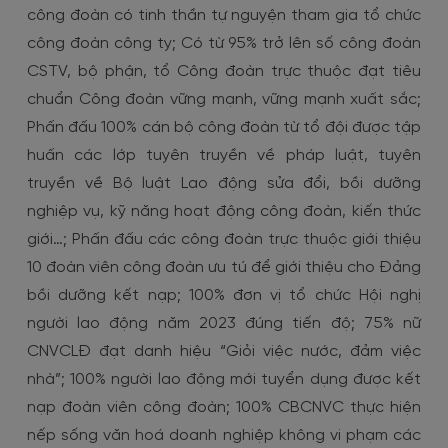
công đoàn có tinh thần tự nguyện tham gia tổ chức
công đoàn công ty; Có từ 95% trở lên số công đoàn
CSTV, bộ phận, tổ Công đoàn trực thuộc đạt tiêu
chuẩn Công đoàn vững mạnh, vững mạnh xuất sắc;
Phấn đấu 100% cán bộ công đoàn từ tổ đội được tập
huấn các lớp tuyên truyền về pháp luật, tuyên
truyền về Bộ luật Lao động sửa đổi, bồi dưỡng
nghiệp vụ, kỹ năng hoạt động công đoàn, kiến thức
giới…; Phấn đấu các công đoàn trực thuộc giới thiệu
10 đoàn viên công đoàn ưu tú để giới thiệu cho Đảng
bồi dưỡng kết nạp; 100% đơn vị tổ chức Hội nghị
người lao động năm 2023 đúng tiến độ; 75% nữ
CNVCLĐ đạt danh hiệu “Giỏi việc nước, đảm việc
nhà”; 100% người lao động mới tuyển dụng được kết
nạp đoàn viên công đoàn; 100% CBCNVC thực hiện
nếp sống văn hoá doanh nghiệp không vi phạm các