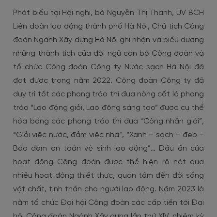
Phát biểu tại Hội nghị, bà Nguyễn Thị Thanh, UV BCH
Liên đoàn lao động thành phố Hà Nội, Chủ tịch Công
đoàn Ngành Xây dựng Hà Nội ghi nhận và biểu dương
những thành tích của đội ngũ cán bộ Công đoàn và
tổ chức Công đoàn Công ty Nước sạch Hà Nội đã
đạt được trong năm 2022. Công đoàn Công ty đã
duy trì tốt các phong trào thi đua nòng cốt là phong
trào “Lao động giỏi, Lao động sáng tạo” được cụ thể
hóa bằng các phong trào thi đua “Công nhân giỏi”,
“Giỏi việc nước, đảm việc nhà”, “Xanh – sạch – đẹp –
Bảo đảm an toàn vệ sinh lao động”… Dấu ấn của
hoạt động Công đoàn được thể hiện rõ nét qua
nhiều hoạt động thiết thực, quan tâm đến đời sống
vật chất, tinh thần cho người lao động. Năm 2023 là
năm tổ chức Đại hội Công đoàn các cấp tiến tới Đại
hội Công đoàn Ngành Xây dựng lần thứ XIV, nhiệm kỳ