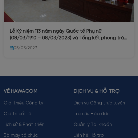
Lễ Kỷ niệm 113 năm ngày Quốc tế Phụ nữ
(08/03/1910 – 08/03/2023) và Tổng kết phong trào
“Giỏi việc nước – Đảm việc nhà” trong nữ đoàn viên
05/03/2023
Công đoàn Công ty Nước sạch Hà Nội năm 2023
VỀ HAWACOM
DỊCH VỤ & HỖ TRỢ
Giới thiệu Công ty
Dịch vụ Công trực tuyến
Giá trị cốt lõi
Tra cứu Hóa đơn
Lịch sử & Phát triển
Quản lý Tài khoản
Bộ máy tổ chức
Liên hệ Hỗ trợ