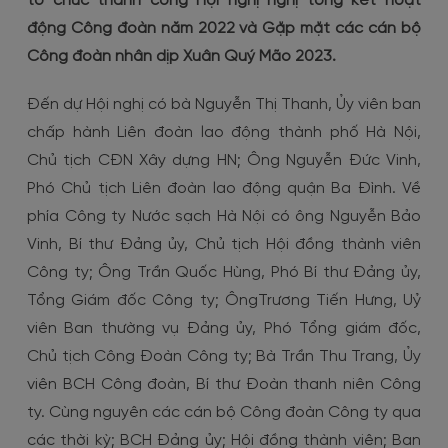
tổ chức thành công Hội nghị nghị tổng kết hoạt
Đóng góp ý kiến
Thay đồng hồ đo nước
động Công đoàn năm 2022 và Gặp mặt các cán bộ
Công đoàn nhân dịp Xuân Quý Mão 2023.
Kiểm tra, kiểm định đồng hồ đo nước
Đến dự Hội nghị có bà Nguyễn Thị Thanh, Ủy viên ban
Tạm ngưng/Mở lại nguồn cấp nước
chấp hành Liên đoàn lao động thành phố Hà Nội,
Thay đổi thông tin/Ký lại hợp đồng
Chủ tịch CĐN Xây dựng HN; Ông Nguyễn Đức Vinh,
Phó Chủ tịch Liên đoàn lao động quận Ba Đình. Về
phía Công ty Nước sạch Hà Nội có ông Nguyễn Bảo
Vinh, Bí thư Đảng ủy, Chủ tịch Hội đồng thành viên
Công ty; Ông Trần Quốc Hùng, Phó Bí thư Đảng ủy,
Tổng Giám đốc Công ty; ÔngTrương Tiến Hưng, Uỷ
viên Ban thường vụ Đảng ủy, Phó Tổng giám đốc,
Chủ tịch Công Đoàn Công ty; Bà Trần Thu Trang, Ủy
viên BCH Công đoàn, Bí thư Đoàn thanh niên Công
ty. Cùng nguyên các cán bộ Công đoàn Công ty qua
các thời kỳ; BCH Đảng ủy; Hội đồng thành viên; Ban