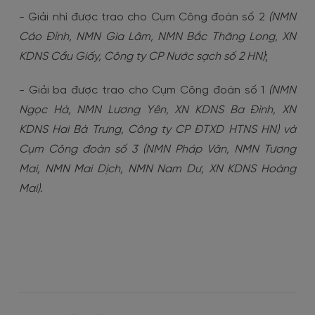
- Giải nhì được trao cho Cụm Công đoàn số 2
(NMN
Cáo Đỉnh, NMN Gia Lâm, NMN Bắc Thăng Long, XN
KDNS Cầu Giấy, Công ty CP Nước sạch số 2 HN)
;
- Giải ba được trao cho Cụm Công đoàn số 1
(NMN
Ngọc Hà, NMN Lương Yên, XN KDNS Ba Đình, XN
KDNS Hai Bà Trưng, Công ty CP ĐTXD HTNS HN) và
Cụm Công đoàn số 3 (NMN Pháp Vân, NMN Tương
Mai, NMN Mai Dịch, NMN Nam Dư, XN KDNS Hoàng
Mai)
.