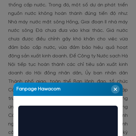
thống cấp nước. Trong đó, một số dự án phát triển
nguồn nước không hoàn thành đúng tiến độ như:
Nhà máy nước mặt sông Hồng, Giai đoạn II nhà máy
nước sông Đà chưa đưa vào khai thác. Giá nước
chưa được điều chỉnh gây khó khăn cho việc vừa
đảm bảo cấp nước, vừa đảm bảo hiệu quả hoạt
động sản xuất kinh doanh. Để Công ty Nước sạch Hà
Nội tiếp tục hoàn thành các chỉ tiêu sản xuất kinh
doanh do Hội đồng nhân dân, Ủy ban nhân dân
Thành phố giao, toàn thể Ban lãnh đạo, tổ chức
Fanpage Hawacom
Công đoàn cùng toàn thể CBCNV Công ty cần tập
trung thực hiện các nhiệm vụ trọng tâm sau: Hưởng
ứng triển khai hiệu quả các hoạt động của Tháng
Công nhân với chủ đề “Diễn đàn Công nhân vì Doanh
nghiệp, Doanh nghiệp vì Công nhân”; Tổ chức thành
công Đại hội Công đoàn cơ sở Công ty nhiệm kỳ