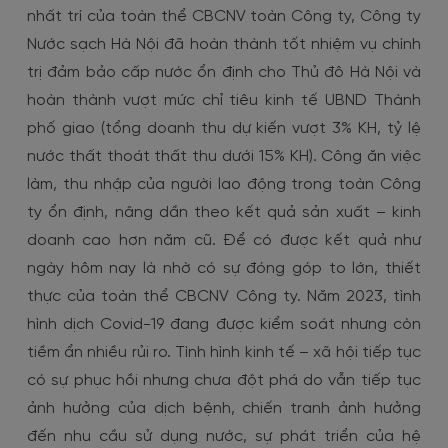
nhất trí của toàn thể CBCNV toàn Công ty, Công ty
Nước sạch Hà Nội đã hoàn thành tốt nhiệm vụ chính
trị đảm bảo cấp nước ổn định cho Thủ đô Hà Nội và
hoàn thành vượt mức chỉ tiêu kinh tế UBND Thành
phố giao (tổng doanh thu dự kiến vượt 3% KH, tỷ lệ
nước thất thoát thất thu dưới 15% KH). Công ăn việc
làm, thu nhập của người lao động trong toàn Công
ty ổn định, nâng dần theo kết quả sản xuất – kinh
doanh cao hơn năm cũ. Để có được kết quả như
ngày hôm nay là nhờ có sự đóng góp to lớn, thiết
thực của toàn thể CBCNV Công ty. Năm 2023, tình
hình dịch Covid-19 đang được kiểm soát nhưng còn
tiềm ẩn nhiều rủi ro. Tình hình kinh tế – xã hội tiếp tục
có sự phục hồi nhưng chưa đột phá do vẫn tiếp tục
ảnh hưởng của dịch bệnh, chiến tranh ảnh hưởng
đến nhu cầu sử dụng nước, sự phát triển của hệ