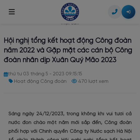
Trang chủ
/
Tin tức
/
Hội nghị tổng kết hoạt động Công đoàn năm 2022 và Gặp
mặt cá...
Giới thiệu
Hội nghị tổng kết hoạt động Công đoàn
Giới thiệu chung
Tin tức
năm 2022 và Gặp mặt các cán bộ Công
Tầm nhìn & Sứ mệnh
đoàn nhân dịp Xuân Quý Mão 2023
Dịch vụ khách hàng
Lịch sử hình thành
thứ tư 03 tháng 5 - 2023 09:15:15
Lịch tạm ngừng cấp nước
Công bố thông tin
Hoạt động Công đoàn
470 lượt xem
Bộ máy tổ chức
Dịch vụ công trực tuyến
Thông tin Doanh nghiệp
Liên hệ
Tra cứu chỉ số & hóa đơn
Thỏa thuận đấu nối nguồn cấp nước
Chất lượng nước
Sáng ngày 24/12/2023, trong không khí vui tươi cả
Hình thức thanh toán
Lắp đặt đồng hồ nước
nước đón chào một năm mới sắp đến, Công đoàn
phối hợp với Chính quyền Công ty Nước sạch Hà Nội
Thông tin giá nước
Di dời, thay đổi đường ống cấp nước