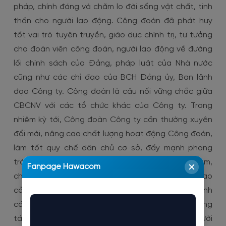
pháp, chính đáng và chăm lo đời sống vật chất, tinh
thần cho người lao động. Công đoàn đã phát huy
tốt vai trò tuyên truyền, giáo dục chính trị, tư tưởng
cho đoàn viên công đoàn, người lao động về đường
lối chính sách của Đảng, pháp luật của Nhà nước
cũng như các chỉ đạo của BCH Đảng ủy, Ban lãnh
đạo Công ty. Công đoàn là cầu nối vững chắc giữa
CBCNV với các tổ chức khác của Công ty. Trong
nhiệm kỳ tới, Công đoàn Công ty cần thường xuyên
đổi mới, nâng cao chất lượng hoạt động Công đoàn,
làm tốt quy chế dân chủ cơ sở, đẩy mạnh phong
trào thi đua lao động sản xuất, thực hành tiết kiệm,
Fanpage Hawacom
chống lãng phí, áp dụng nhiều sáng kiến sáng tạo
cải tiến kỹ thuật tăng năng suất lao động, đẩy mạnh
các phong trào văn hóa, văn nghệ, thể thao, công
tác xã hội từ thiện. Mỗi đoàn viên công đoàn, người