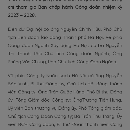
Đóng góp ý kiến
Thay đồng hồ đo nước
chí tham gia Ban chấp hành Công đoàn nhiệm kỳ
2023 – 2028.
Kiểm tra, kiểm định đồng hồ đo nước
Đến dự Đại hội có ông Nguyễn Chính Hữu, Phó Chủ
Tạm ngưng/Mở lại nguồn cấp nước
tịch Liên đoàn lao động Thành phố Hà Nội. Về phía
Công đoàn Ngành Xây dựng Hà Nội, có bà Nguyễn
Thay đổi thông tin/Ký lại hợp đồng
Thị Thanh, Phó Chủ tịch Công đoàn Ngành; Ông
Phùng Văn Chung, Phó Chủ tịch Công đoàn Ngành.
Về phía Công ty Nước sạch Hà Nội có ông Nguyễn
Bảo Vinh, Bí thư Đảng ủy, Chủ tịch Hội đồng thành
viên Công ty; Ông Trần Quốc Hùng, Phó Bí thư Đảng
ủy, Tổng Giám đốc Công ty; ÔngTrương Tiến Hưng,
Uỷ viên Ban thường vụ Đảng ủy, Phó Tổng giám đốc,
Chủ tịch Công Đoàn Công ty; Bà Trần Thu Trang, Ủy
viên BCH Công đoàn, Bí thư Đoàn thanh niên Công