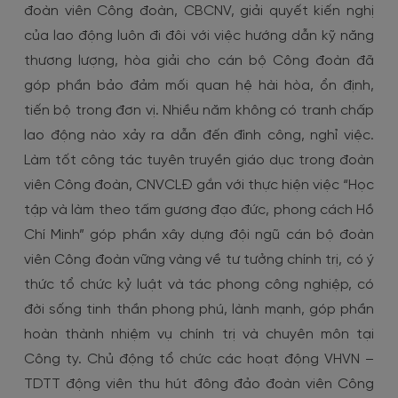
đoàn viên Công đoàn, CBCNV, giải quyết kiến nghị
của lao động luôn đi đôi với việc hướng dẫn kỹ năng
thương lượng, hòa giải cho cán bộ Công đoàn đã
góp phần bảo đảm mối quan hệ hài hòa, ổn định,
tiến bộ trong đơn vị. Nhiều năm không có tranh chấp
lao động nào xảy ra dẫn đến đình công, nghỉ việc.
Làm tốt công tác tuyên truyền giáo dục trong đoàn
viên Công đoàn, CNVCLĐ gắn với thực hiện việc “Học
tập và làm theo tấm gương đạo đức, phong cách Hồ
Chí Minh” góp phần xây dựng đội ngũ cán bộ đoàn
viên Công đoàn vững vàng về tư tưởng chính trị, có ý
thức tổ chức kỷ luật và tác phong công nghiệp, có
đời sống tinh thần phong phú, lành mạnh, góp phần
hoàn thành nhiệm vụ chính trị và chuyên môn tại
Công ty. Chủ động tổ chức các hoạt động VHVN –
TDTT động viên thu hút đông đảo đoàn viên Công