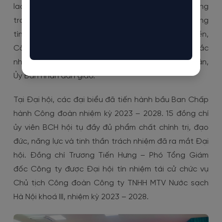
lao động cần nỗ lực phấn đấu học tập không ngừng
trau dồi kiến thức, kỹ năng bản thân, tăng cường
tình đoàn kết sát cánh cùng Đảng bộ, Chính quyền,
Công đoàn Công ty quyết tâm hoàn thành xuất sắc
nhiệm vụ chính trị của Thành Ủy, Hội đồng Nhân dân,
Ủy Ban nhân dân giao.
Tại Đại hội, các đại biểu đã tiến hành bầu Ban Chấp
hành Công đoàn nhiệm kỳ 2023 – 2028. 15 đồng chí
ủy viên BCH hội tụ đầy đủ phẩm chất chính trị, đạo
đức, năng lực và tinh thần trách nhiệm đã ra mắt Đại
hội. Đồng chí Trương Tiến Hưng – Phó Tổng Giám
đốc Công ty được Đại hội tín nhiệm tái cử chức vụ
Chủ tịch Công đoàn Công ty TNHH MTV Nước sạch
Hà Nội khoá III, nhiệm kỳ 2023 – 2028.