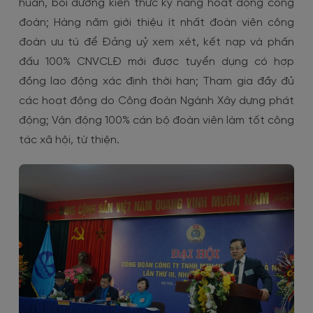
huấn, bồi dưỡng kiến thức kỹ năng hoạt động công
đoàn; Hàng năm giới thiệu ít nhất đoàn viên công
đoàn ưu tú để Đảng uỷ xem xét, kết nạp và phấn
đấu 100% CNVCLĐ mới được tuyển dụng có hợp
đồng lao động xác định thời hạn; Tham gia đầy đủ
các hoạt động do Công đoàn Ngành Xây dựng phát
động; Vận động 100% cán bộ đoàn viên làm tốt công
tác xã hội, từ thiện.