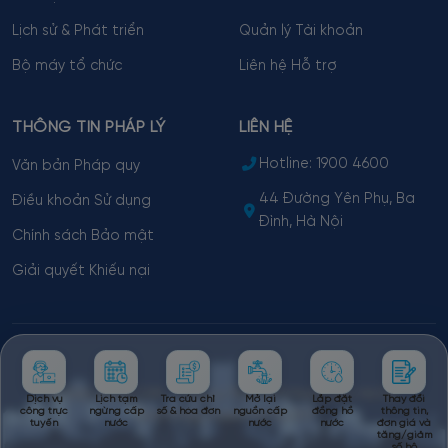
Lịch sử & Phát triển
Quản lý Tài khoản
Bộ máy tổ chức
Liên hệ Hỗ trợ
THÔNG TIN PHÁP LÝ
LIÊN HỆ
Hotline:
1900 4600
Văn bản Pháp quy
44 Đường Yên Phụ, Ba
Điều khoản Sử dụng
Đình, Hà Nội
Chính sách Bảo mật
Giải quyết Khiếu nại
© 2026 HAWACOM - Công ty TNHH MTV Nước sạch Hà Nội.
Dịch vụ
Lịch tạm
Tra cứu chỉ
Mở lại
Lắp đặt
Thay đổi
công trực
ngừng cấp
số & hóa đơn
nguồn cấp
đồng hồ
thông tin,
Technology Supported by
ECP
tuyến
nước
nước
nước
đơn giá và
tăng/giảm
số hộ