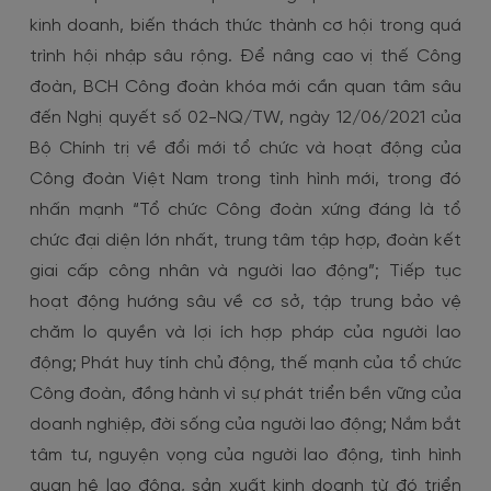
kinh doanh, biến thách thức thành cơ hội trong quá
trình hội nhập sâu rộng. Để nâng cao vị thế Công
đoàn, BCH Công đoàn khóa mới cần quan tâm sâu
đến Nghị quyết số 02-NQ/TW, ngày 12/06/2021 của
Bộ Chính trị về đổi mới tổ chức và hoạt động của
Công đoàn Việt Nam trong tình hình mới, trong đó
nhấn mạnh “Tổ chức Công đoàn xứng đáng là tổ
chức đại diện lớn nhất, trung tâm tập hợp, đoàn kết
giai cấp công nhân và người lao động”; Tiếp tục
hoạt động hướng sâu về cơ sở, tập trung bảo vệ
chăm lo quyền và lợi ích hợp pháp của người lao
động; Phát huy tính chủ động, thế mạnh của tổ chức
Công đoàn, đồng hành vì sự phát triển bền vững của
doanh nghiệp, đời sống của người lao động; Nắm bắt
tâm tư, nguyện vọng của người lao động, tình hình
quan hệ lao động, sản xuất kinh doanh từ đó triển