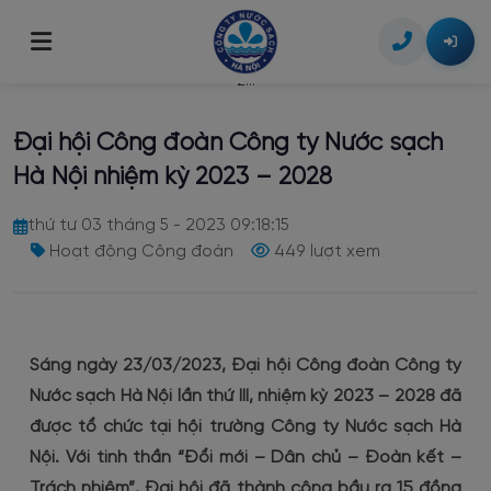
Trang chủ
/
Tin tức
/
Đại hội Công đoàn Công ty Nước sạch Hà Nội nhiệm kỳ 2023 –
2...
Giới thiệu
Đại hội Công đoàn Công ty Nước sạch
Giới thiệu chung
Tin tức
Hà Nội nhiệm kỳ 2023 – 2028
Tầm nhìn & Sứ mệnh
Dịch vụ khách hàng
thứ tư 03 tháng 5 - 2023 09:18:15
Lịch sử hình thành
Hoạt động Công đoàn
449 lượt xem
Lịch tạm ngừng cấp nước
Công bố thông tin
Bộ máy tổ chức
Dịch vụ công trực tuyến
Thông tin Doanh nghiệp
Liên hệ
Tra cứu chỉ số & hóa đơn
Thỏa thuận đấu nối nguồn cấp nước
Sáng ngày 23/03/2023, Đại hội Công đoàn Công ty
Chất lượng nước
Nước sạch Hà Nội lần thứ III, nhiệm kỳ 2023 – 2028 đã
Hình thức thanh toán
Lắp đặt đồng hồ nước
được tổ chức tại hội trường Công ty Nước sạch Hà
Nội. Với tinh thần “Đổi mới – Dân chủ – Đoàn kết –
Thông tin giá nước
Di dời, thay đổi đường ống cấp nước
Trách nhiệm”, Đại hội đã thành công bầu ra 15 đồng