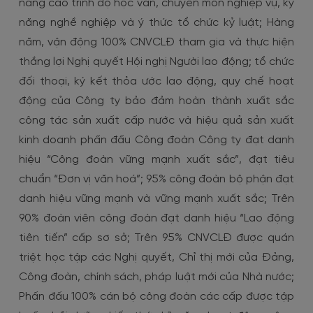
nâng cao trình độ học vấn, chuyên môn nghiệp vụ, kỹ
năng nghề nghiệp và ý thức tổ chức kỷ luật; Hàng
năm, vận động 100% CNVCLĐ tham gia và thực hiện
thắng lợi Nghị quyết Hội nghị Người lao động; tổ chức
đối thoại, ký kết thỏa ước lao động, quy chế hoạt
động của Công ty bảo đảm hoàn thành xuất sắc
công tác sản xuất cấp nước và hiệu quả sản xuất
kinh doanh phấn đấu Công đoàn Công ty đạt danh
hiệu “Công đoàn vững mạnh xuất sắc”, đạt tiêu
chuẩn “Đơn vị văn hoá”; 95% công đoàn bộ phận đạt
danh hiệu vững mạnh và vững mạnh xuất sắc; Trên
90% đoàn viên công đoàn đạt danh hiệu “Lao động
tiên tiến” cấp sơ sở; Trên 95% CNVCLĐ được quán
triệt học tập các Nghị quyết, Chỉ thị mới của Đảng,
Công đoàn, chính sách, pháp luật mới của Nhà nước;
Phấn đấu 100% cán bộ công đoàn các cấp được tập