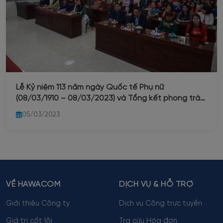
Lễ Kỷ niệm 113 năm ngày Quốc tế Phụ nữ
(08/03/1910 – 08/03/2023) và Tổng kết phong trào
“Giỏi việc nước – Đảm việc nhà” trong nữ đoàn viên
05/03/2023
Công đoàn Công ty Nước sạch Hà Nội năm 2023
VỀ HAWACOM
DỊCH VỤ & HỖ TRỢ
Giới thiệu Công ty
Dịch vụ Công trực tuyến
Giá trị cốt lõi
Tra cứu Hóa đơn