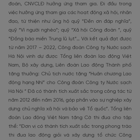
đoàn, CNVCLĐ hưởng ứng tham gia. Đi đầu trong
việc hưởng ứng tham gia các hoạt động xã hội, nhân
đạo, từ thiện như ủng hộ quỹ “Đền ơn đáp nghĩa”,
quỹ “Vì người nghèo”; quỹ “Xã hội Công đoàn ”, quỹ
“Đồng bào miền Trung lũ lụt”… Với kết quả đạt được
từ năm 2017 – 2022, Công đoàn Công ty Nước sạch
Hà Nội vinh dự được Tổng liên đoàn lao động Việt
Nam, Bộ xây dựng, Liên đoàn Lao động Thành phố
tặng thưởng: Chủ tịch nước tặng “Huân chương Lao
động hạng Nhì” cho Công đoàn Công ty Nước sạch
Hà Nội “ Đã có thành tích xuất sắc trong công tác từ
năm 2012 đến năm 2016, góp phần vào sự nghiệp xây
dựng chủ nghĩa xã hội và bảo vệ Tổ quốc”. Tổng liên
đoàn Lao động Việt Nam tặng Cờ thi đua cho tập
thể: “Đơn vị có thành tích xuất sắc trong phong trào
thi đua lao động giỏi và xây dựng tổ chức Công