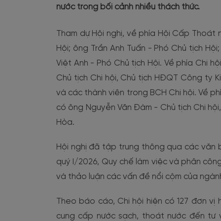
nước trong bối cảnh nhiều thách thức.
Tham dự Hội nghị, về phía Hội Cấp Thoát
Hội; ông Trần Anh Tuấn - Phó Chủ tịch Hộ
Việt Anh - Phó Chủ tịch Hội. Về phía Chi 
Chủ tịch Chi hội, Chủ tịch HĐQT Công ty
và các thành viên trong BCH Chi hội. Về p
có ông Nguyễn Văn Đàm - Chủ tịch Chi hộ
Hòa.
Hội nghị đã tập trung thông qua các văn
quý I/2026, Quy chế làm việc và phân công 
và thảo luận các vấn đề nổi cộm của ngàn
Theo báo cáo, Chi hội hiện có 127 đơn vị h
cung cấp nước sạch, thoát nước đến tư v