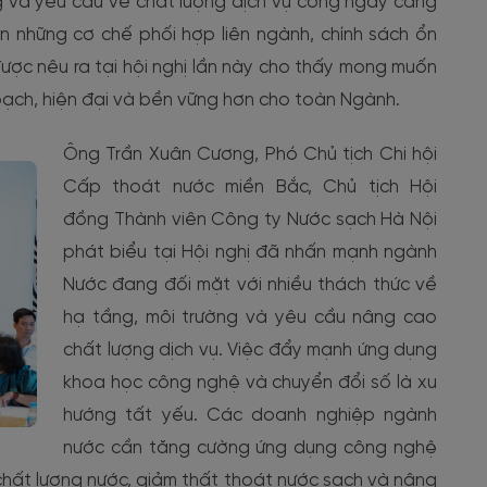
ng và yêu cầu về chất lượng dịch vụ công ngày càng
 những cơ chế phối hợp liên ngành, chính sách ổn
được nêu ra tại hội nghị lần này cho thấy mong muốn
ạch, hiện đại và bền vững hơn cho toàn Ngành.
Ông Trần Xuân Cương, Phó Chủ tịch Chi hội
Cấp thoát nước miền Bắc, Chủ tịch Hội
đồng Thành viên Công ty Nước sạch Hà Nội
phát biểu tại Hội nghị đã nhấn mạnh ngành
Nước đang đối mặt với nhiều thách thức về
hạ tầng, môi trường và yêu cầu nâng cao
chất lượng dịch vụ. Việc đẩy mạnh ứng dụng
khoa học công nghệ và chuyển đổi số là xu
hướng tất yếu. Các doanh nghiệp ngành
nước cần tăng cường ứng dụng công nghệ
 chất lượng nước, giảm thất thoát nước sạch và nâng