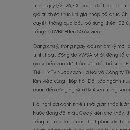
trong quý I/2026, Chi hội đã kết nạp thêm 5
giá trị thiết thực khi gia nhập tổ chức Chi
quyết thông qua bầu bổ sung thêm 02 ủy 
tổng số UVBCH lên 50 ủy viên.
Đáng chú ý, trong ngay đầu nhiệm kỳ mới, c
trình, hoạt động do VWSA phát động tổ ch
gia ý kiến vào dự thảo sửa đổi, bổ sung Đ
TNHH MTV Nước sạch Hà Nội và Công ty T
làm việc cùng Hiệp hội Đối tác ngành nư
quan đến công nghệ xử lý Asen trong sản x
Hội nghị đã dành nhiều thời gian thảo lu
Nước đang đối mặt. Các ý kiến cho thấy, th
tầng mà còn là sự cần thiết phải sớm ba