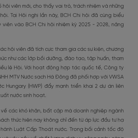
 hội viên mới, cho thấy vai trò, trách nhiệm và những
 hội. Tại Hội nghị lần này, BCH Chi hội đã cùng biểu
viên vào BCH Chi hội nhiệm kỳ 2025 - 2028, nâng
ác hội viên đã tích cực tham gia các sự kiện, chương
ức như các lớp bồi dưỡng, đào tạo, tập huấn, tham
iều lệ Hội. Với hoạt động hợp tác quốc tế, Công ty
NHH MTV Nước sạch Hà Đông đã phối hợp với VWSA
ớc Hungary (HWP) đẩy mạnh triển khai 2 dự án liên
uất nước sinh hoạt.
ận về các khó khăn, bất cập mà doanh nghiệp ngành
ách thức hiện nay không chỉ đến từ áp lực đầu tư hạ
n hành Luật Cấp Thoát nước. Trong bối cảnh tốc độ