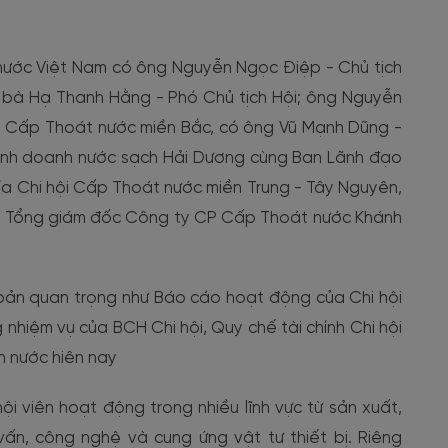
 nước Việt Nam có ông Nguyễn Ngọc Điệp - Chủ tịch
i; bà Hạ Thanh Hằng - Phó Chủ tịch Hội; ông Nguyễn
hội Cấp Thoát nước miền Bắc, có ông Vũ Mạnh Dũng -
 Kinh doanh nước sạch Hải Dương cùng Ban Lãnh đạo
hía Chi hội Cấp Thoát nước miền Trung - Tây Nguyên,
i, Tổng giám đốc Công ty CP Cấp Thoát nước Khánh
 bản quan trọng như Báo cáo hoạt động của Chi hội
nhiệm vụ của BCH Chi hội, Quy chế tài chính Chi hội
h nước hiên nay
ội viên hoạt động trong nhiều lĩnh vực từ sản xuất,
ấn, công nghệ và cung ứng vật tư thiết bị. Riêng