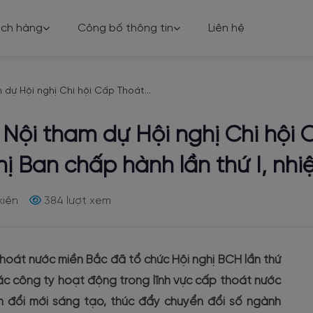
ách hàng
Công bố thông tin
Liên hệ
dự Hội nghị Chi hội Cấp Thoát...
Nội tham dự Hội nghị Chi hội
ị Ban chấp hành lần thứ I, nh
kiện
384 lượt xem
Thoát nước miền Bắc đã tổ chức Hội nghị BCH lần thứ
các công ty hoạt động trong lĩnh vực cấp thoát nước
iệm đổi mới sáng tạo, thúc đẩy chuyển đổi số ngành