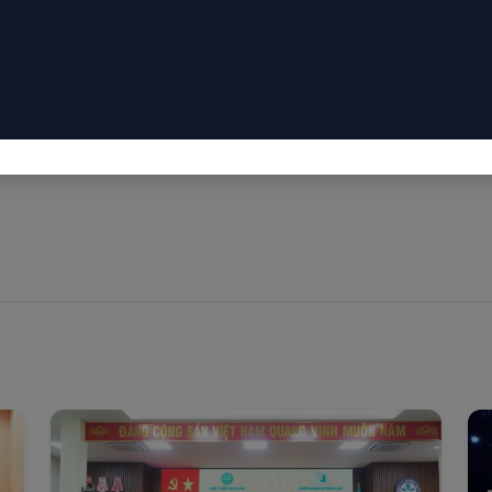
 thống GIS, Dữ liệu khách hàng và Dự liệu sản xuất
n tán sang điều hành tập trung, giảm thời gian báo