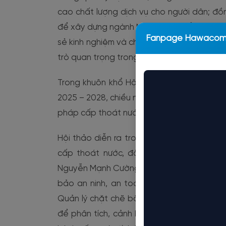
cao chất lượng dịch vụ cho người dân; đồn
để xây dựng ngành Nước phát triển hiện đại
Fanpage Hawaco
sẻ kinh nghiệm và chuyển giao công nghệ
trò quan trọng trong quá trình hiện đại hó
Trong khuôn khổ Hội nghị Ban Chấp hành C
2025 – 2028, chiều ngày 8/5/2026, Chi hội
pháp cấp thoát nước ứng phó biến đổi khí 
Hội thảo diễn ra trong bối cảnh biến đổi 
cấp thoát nước, đặc biệt tại khu vực m
Nguyễn Mạnh Cường - Phó phòng Kỹ thuật 
bảo an ninh, an toàn nguồn nước Hà Nội”
Quản lý chặt chẽ bãi giếng và điểm lấy nướ
để phân tích, cảnh báo sớm các rủi ro. Th