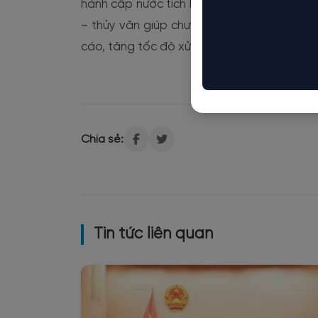
hành cấp nước tích hợp hệ thống Scada, hệ
– thủy văn giúp chuyển đổi từ quản lý phâ
cáo, tăng tốc độ xử lý khi sự cố xảy ra.
Chia sẻ:
Tin tức liên quan