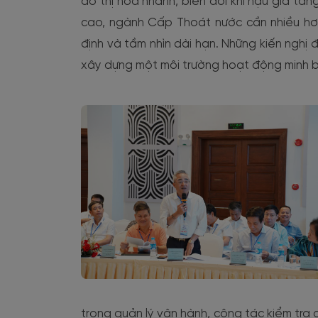
đô thị hóa nhanh, biến đổi khí hậu gia tă
cao, ngành Cấp Thoát nước cần nhiều hơn
định và tầm nhìn dài hạn. Những kiến nghị 
xây dựng một môi trường hoạt động minh b
trong quản lý vận hành, công tác kiểm tra