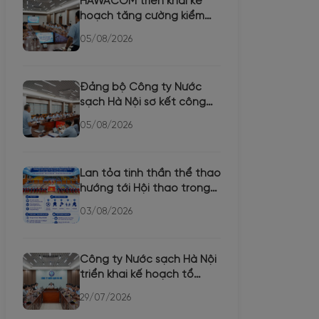
HAWACOM triển khai kế
hoạch tăng cường kiểm
tra chất lượng nước các
05/08/2026
th...
Đảng bộ Công ty Nước
sạch Hà Nội sơ kết công
tác 6 tháng đầu năm,
05/08/2026
triể...
Lan tỏa tinh thần thể thao
hướng tới Hội thao trong
CBCNVLĐ Công ty Nư...
03/08/2026
Công ty Nước sạch Hà Nội
triển khai kế hoạch tổ
chức Hội thi tuyên tru...
29/07/2026