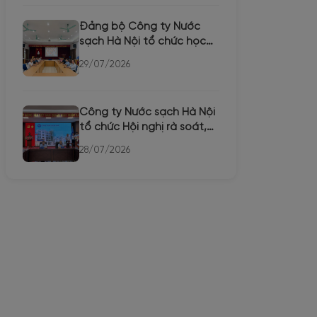
Đảng bộ Công ty Nước
sạch Hà Nội tổ chức học
trực tuyến Hội nghị toàn...
29/07/2026
Công ty Nước sạch Hà Nội
tổ chức Hội nghị rà soát,
bổ sung quy hoạch c...
28/07/2026