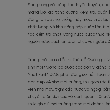
Song song với công tác tuyên truyền, các 
mạng lưới đã tăng cường kiểm tra, quản 
động rà soát hệ thống máy móc, thiết bị,
chất lượng và khả năng cấp nước liên tụ
tác kiểm tra chất lượng nước được thực 
nguồn nước sạch an toàn phục vụ người dâ
Trong thời gian diễn ra Tuần lễ Quốc gia 
sinh môi trường đã được các đơn vị đồng lo
Nhật xanh" được phát động sôi nổi. Toàn t
dọn dẹp vệ sinh môi trường, thu gom rác th
viên nhà máy, trạm cấp nước và ngoại cản
chuyển biến tích cực về cảnh quan môi trườ
thức gìn giữ môi trường trong mỗi đoàn vi