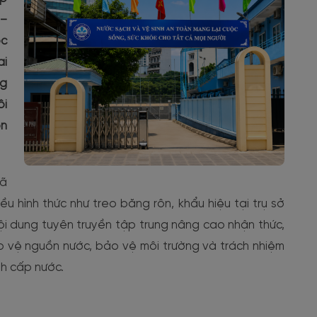
 –
ộc
ai
ng
ôi
ổn
đã
 hình thức như treo băng rôn, khẩu hiệu tại trụ sở
ội dung tuyên truyền tập trung nâng cao nhận thức,
ảo vệ nguồn nước, bảo vệ môi trường và trách nhiệm
nh cấp nước.