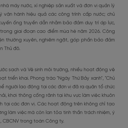
nhà máy nước, xí nghiệp sản xuất và đơn vị quản lý
lý vận hành hiệu quả các công trình cấp nước; chủ
 tuyến ống truyền dẫn nhằm bảo đảm duy trì áp lực,
c trong giai đoạn cao điểm mùa hè năm 2026. Công
hiện thường xuyên, nghiêm ngặt, góp phần bảo đảm
n Thủ đô.
Nước sạch và Vệ sinh môi trường, nhiều hoạt động vệ
ạt triển khai. Phong trào "Ngày Thứ Bảy xanh", "Chủ
hể người lao động tại các đơn vị đã ra quân tổ chức
ải, khơi thông cống rãnh tại khu vực làm việc khuôn
h tại các đơn vị. Các hoạt động trên không chỉ tạo
ng làm việc mà còn lan tỏa tinh thần trách nhiệm, ý
ên, CBCNV trong toàn Công ty.