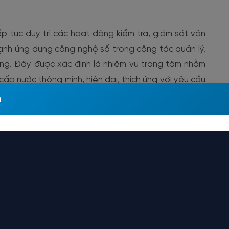
ếp tục duy trì các hoạt động kiểm tra, giám sát vận
ạnh ứng dụng công nghệ số trong công tác quản lý,
ng. Đây được xác định là nhiệm vụ trọng tâm nhằm
ấp nước thông minh, hiện đại, thích ứng với yêu cầu
đoạn mới.
m
n lễ Quốc gia Nước sạch và Vệ sinh môi trường năm
ẳng định vai trò là đơn vị cấp nước chủ lực của Thủ
 hành cùng Thành phố trong công tác bảo vệ môi
và nâng cao chất lượng phục vụ nhân dân.