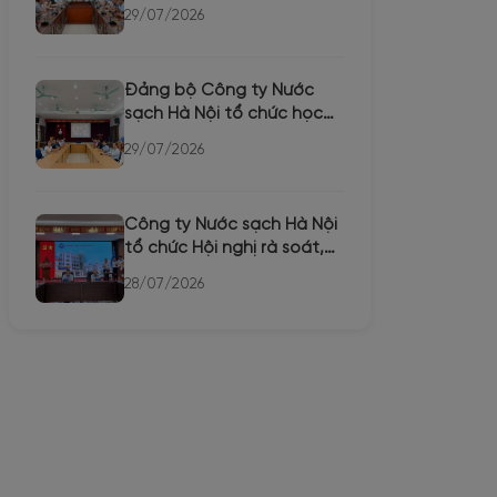
chức Hội thi tuyên tru...
29/07/2026
Đảng bộ Công ty Nước
sạch Hà Nội tổ chức học
trực tuyến Hội nghị toàn...
29/07/2026
Công ty Nước sạch Hà Nội
tổ chức Hội nghị rà soát,
bổ sung quy hoạch c...
28/07/2026