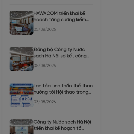
HAWACOM triển khai kế
hoạch tăng cường kiểm
tra chất lượng nước các
05/08/2026
th...
Đảng bộ Công ty Nước
sạch Hà Nội sơ kết công
tác 6 tháng đầu năm,
05/08/2026
triể...
Lan tỏa tinh thần thể thao
hướng tới Hội thao trong
CBCNVLĐ Công ty Nư...
03/08/2026
Công ty Nước sạch Hà Nội
triển khai kế hoạch tổ