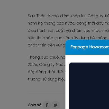
Sau Tuần lễ cao điểm khép lại, Công ty ti
hành hệ thống cấp nước, đồng thời đẩy m
điều hành sản xuất và chăm sóc khách hà
hiện thực hóa mục tiêu xây dựng hệ thống c
phát triển bền vững của Thủ đô trong giai 
Fanpage Hawaco
Thông qua chuỗi hoạt động hưởng ứng Tuầ
2026, Công ty Nước sạch Hà Nội tiếp tục kh
đô; đồng thời thể hiện quyết tâm đồng
trường, sử dụng hiệu quả tài nguyên nước 
Chia sẻ: