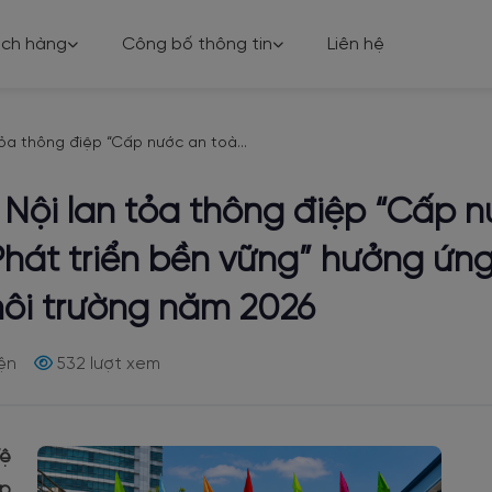
ách hàng
Công bố thông tin
Liên hệ
ỏa thông điệp “Cấp nước an toà...
Nội lan tỏa thông điệp “Cấp 
hát triển bền vững” hưởng ứng
môi trường năm 2026
ện
532 lượt xem
Vệ
ấp